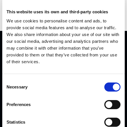
This website uses its own and third-party cookies
Sin categorizar
We use cookies to personalise content and ads, to
provide social media features and to analyse our traffic.
We also share information about your use of our site with
our social media, advertising and analytics partners who
SITIO
may combine it with other information that you’ve
provided to them or that they’ve collected from your use
of their services.
Home
Empleo
Partners
Consent
Contáctanos
Necessary
Selection
OTROS ENLACES
Preferences
Disclaimer
Statistics
Política de Privacidad