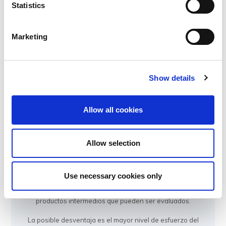
Statistics
Marketing
Show details
Agile / Scrum
Allow all cookies
Un proceso de desarrollo ágil o Scrum es recomendable
para proyectos en los que el objetivo final no se especifica
Allow selection
en detalle.
El cliente dirige el proceso en base a entregables
Use necessary cookies only
intermedios y los nuevos conocimientos pueden aplicarse
rápidamente. En pequeños pasos, sprints, se entregan los
productos intermedios que pueden ser evaluados.
La posible desventaja es el mayor nivel de esfuerzo del