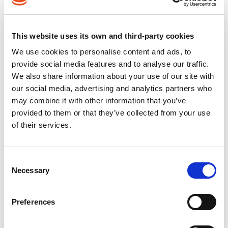
Cascada
This website uses its own and third-party cookies
We use cookies to personalise content and ads, to
En caso de que las especificaciones estén claramente
provide social media features and to analyse our traffic.
definidas y se esperen pocos o ningún cambio, esta
We also share information about your use of our site with
metodología de proyecto es la más eficiente.
our social media, advertising and analytics partners who
Necesita una menor interacción con el cliente en
may combine it with other information that you’ve
comparación con la metodología Agile.
provided to them or that they’ve collected from your use
of their services.
Las posibles desventajas son las limitadas posibilidades
de incluir nuevos conocimientos y de atender a los
cambios.
Consent
Necessary
Selection
Preferences