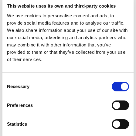
Our Data Scientists possess a diverse and advanced
This website uses its own and third-party cookies
skill set that allows them to extract insights from data,
We use cookies to personalise content and ads, to
create predictive models, and solve complex business
provide social media features and to analyse our traffic.
problems. Below are the core capabilities, including the
We also share information about your use of our site with
most important technologies and algorithms.
our social media, advertising and analytics partners who
Read More
may combine it with other information that you’ve
provided to them or that they’ve collected from your use
Capaciteiten van onze Mathematical Optimization
of their services.
Experts
Our mathematical optimization experts possesses a
wide range of capabilities that enable them to solve
Consent
complex optimization problems across various fields.
Necessary
Selection
Here’s a list of key capabilities.
Read More
Preferences
Ons proces: juiste match en een
Statistics
naadloze integratie om succes