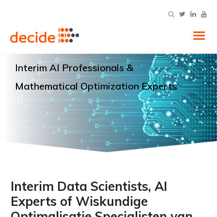
Tog
Interim AI Professionals
&
Mathematical Optimization Experts
Interim Data Scientists, AI
Experts of Wiskundige
Optimalisatie Specialisten van