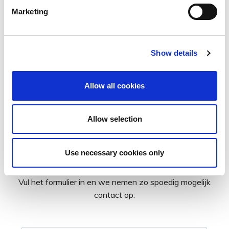
te garanderen
Marketing
Bij Decide4AI geloven we dat het leveren van
uitstekende resultaten begint met een goed
Show details
gestructureerd en transparant proces. Onze aanpak
zorgt ervoor dat elke opdracht is afgestemd op uw
specifieke behoefte, zodat u op het juiste moment de
Allow all cookies
juiste expertise krijgt. Hoe werken we?
Allow selection
Geïnteresseerd? Vertel ons wat
Use necessary cookies only
u zoekt
Vul het formulier in en we nemen zo spoedig mogelijk
contact op.