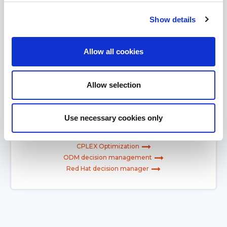
Show details
Bij Decide4AI zijn we experts in wiskundige optimalisatie
Allow all cookies
met jarenlange ervaring met IBM Cplex.
Voor Decision Management gebruiken we voornamelijk
de toonaangevende technologieën van IBM; ODM en
Allow selection
RedHat decision manager.
Decide4AI is een gecertificeerde IBM-partner.
Use necessary cookies only
Meer informatie over:
CPLEX Optimization
ODM decision management
Red Hat decision manager