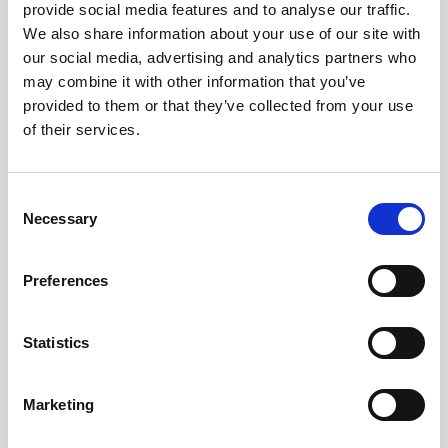
provide social media features and to analyse our traffic.
We also share information about your use of our site with
our social media, advertising and analytics partners who
may combine it with other information that you’ve
provided to them or that they’ve collected from your use
of their services.
Als wiskundige optimalisatie-experts kunnen wij
adviseren welke optimalisatie-engine het beste bij uw
specifieke situatie. Gurobi biedt een moderne wiskundige
solver.
Consent
Necessary
Decide4AI is een gecertificeerde Gurobi-partner.
Selection
Preferences
Statistics
Meer informatie over Gurobi
Marketing