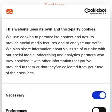
Read More
This website uses its own and third-party cookies
Fraud Detection
We use cookies to personalise content and ads, to
Define an anti-fraud strategy at all levels of the
provide social media features and to analyse our traffic.
organization. Implement and optimize authentication,
We also share information about your use of our site with
control, investi...
our social media, advertising and analytics partners who
may combine it with other information that you’ve
Read More
provided to them or that they’ve collected from your use
of their services.
Consent
Necessary
Selection
Decide4AI Capabilities
Preferences