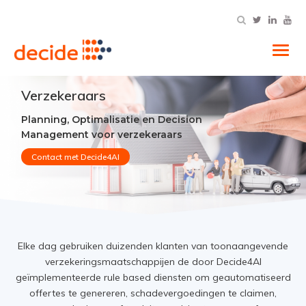
Tog
Verzekeraars
Planning, Optimalisatie en Decision
Management voor verzekeraars
Contact met Decide4AI
Elke dag gebruiken duizenden klanten van toonaangevende
verzekeringsmaatschappijen de door Decide4AI
geïmplementeerde rule based diensten om geautomatiseerd
offertes te genereren, schadevergoedingen te claimen,